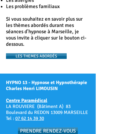
Les allergies
Les problèmes familiaux
Si vous souhaitez en savoir plus sur
les thèmes abordés durant mes
séances d'hypnose à Marseille, je
vous invite à cliquer sur le bouton ci-
dessous.
LES THEMES ABORDÉS
HYPNO 13 - Hypnose et Hypnothérapie
Charles Henri LIMOUSIN
Centre Paramédical
LA ROUVIERE (Bâtiment A) 83
Boulevard du REDON 13009 MARSEILLE
Tel :
07 62 14 39 30
PRENDRE RENDEZ-VOUS