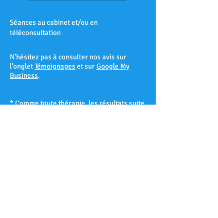
Séances au cabinet et/ou en
téléconsultation
N’hésitez pas à consulter nos avis sur
l'onglet
Témoignages
et sur
Google My
Business
.
* Comme toute thérapie, les résultats suite
à une séance d’hypnose ne peuvent être
garantis à 100% et varient d’un patient à
l’autre selon sa réceptivité hypnotique.
Les Accates – Arenc – Les Arnavaux –
Aygalades – Les Baille – La Barasse – Les
Baumettes – Belle de Mai – Belsunce – La
Blancarde – Bompard – Bonneveine – Bon-
Secours – Les Borels - Le Cabot – La Cabucelle
– Les Caillols – La Calade – Le Camas – Les
Camoins – Le Canet – La Capelette –
Carpiagne – Castellane – Le Chapitre – Les