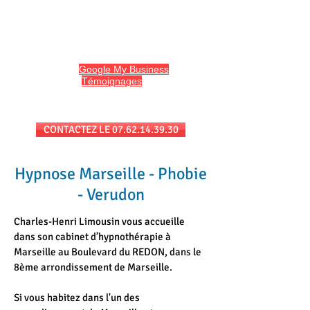
HYPNO13
Hypnose et Hypnothérapie à Marseille
Avis sur
Google My Business
et
l'onglet
Témoignages
du site
Séances au cabinet et/ou en téléconsultation
CONTACTEZ LE 07.62.14.39.30
Hypnose Marseille - Phobie
- Verudon
Charles-Henri Limousin vous accueille
dans son cabinet d’hypnothérapie à
Marseille au Boulevard du REDON, dans le
8ème arrondissement de Marseille.
Si vous habitez dans l'un des