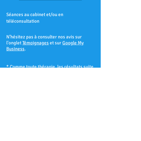
Séances au cabinet et/ou en
téléconsultation
N’hésitez pas à consulter nos avis sur
l'onglet
Témoignages
et sur
Google My
Business
.
* Comme toute thérapie, les résultats suite
à une séance d’hypnose ne peuvent être
garantis à 100% et varient d’un patient à
l’autre selon sa réceptivité hypnotique.
Les Accates – Arenc – Les Arnavaux –
Aygalades – Les Baille – La Barasse – Les
Baumettes – Belle de Mai – Belsunce – La
Blancarde – Bompard – Bonneveine – Bon-
Secours – Les Borels - Le Cabot – La Cabucelle
– Les Caillols – La Calade – Le Camas – Les
Camoins – Le Canet – La Capelette –
Carpiagne – Castellane – Le Chapitre – Les