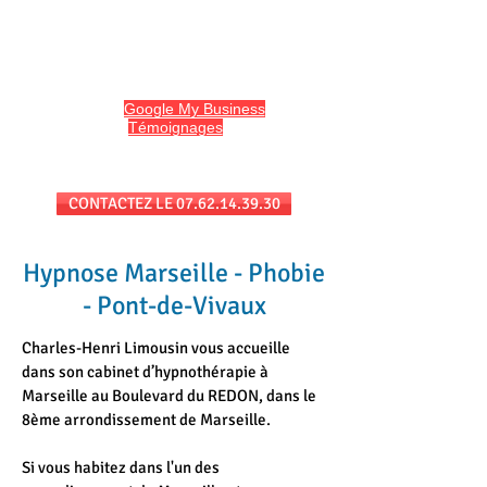
HYPNO13
Hypnose et Hypnothérapie à Marseille
Avis sur
Google My Business
et
l'onglet
Témoignages
du site
Séances au cabinet et/ou en téléconsultation
CONTACTEZ LE 07.62.14.39.30
Hypnose Marseille - Phobie
- Pont-de-Vivaux
Charles-Henri Limousin vous accueille
dans son cabinet d’hypnothérapie à
Marseille au Boulevard du REDON, dans le
8ème arrondissement de Marseille.
Si vous habitez dans l'un des