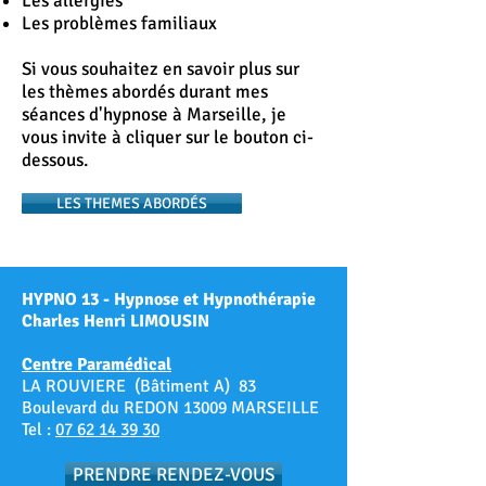
Les allergies
Les problèmes familiaux
Si vous souhaitez en savoir plus sur
les thèmes abordés durant mes
séances d'hypnose à Marseille, je
vous invite à cliquer sur le bouton ci-
dessous.
LES THEMES ABORDÉS
HYPNO 13 - Hypnose et Hypnothérapie
Charles Henri LIMOUSIN
Centre Paramédical
LA ROUVIERE (Bâtiment A) 83
Boulevard du REDON 13009 MARSEILLE
Tel :
07 62 14 39 30
PRENDRE RENDEZ-VOUS