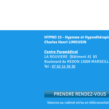
HYPNO 13 - Hypnose et Hypnothérapi
Charles Henri LIMOUSIN
Centre Paramédical
LA ROUVIERE (Bâtiment A) 83
Boulevard du REDON 13009 MARSEILL
Tel :
07 62 14 39 30
PRENDRE RENDEZ-VOUS
Séances au cabinet et/ou en téléconsultat