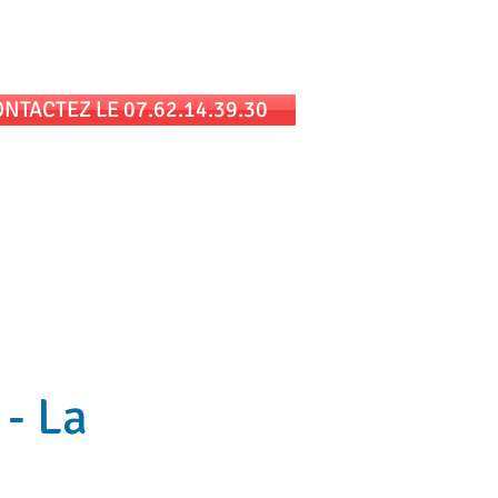
 au cabinet et/ou en téléconsultation
NTACTEZ LE 07.62.14.39.30
ue
Témoignages
Contact et Tarif
 - La
 - La