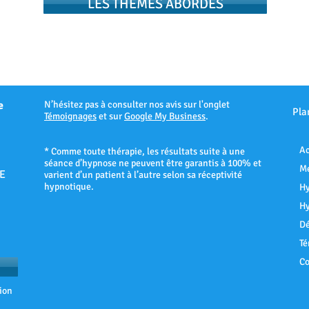
LES THEMES ABORDÉS
e
N’hésitez pas à consulter nos avis sur l'onglet
Pla
Témoignages
et sur
Google My Business
.
Ac
* Comme toute thérapie, les résultats suite à une
séance d’hypnose ne peuvent être garantis à 100% et
Me
E
varient d’un patient à l’autre selon sa réceptivité
hypnotique.
Hy
Hy
Dé
Té
Co
ion