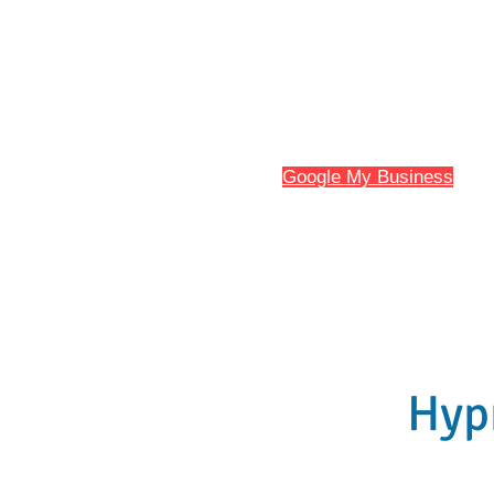
HYPNO13
Hypnose et Hypnothérapie à Marseill
Avis sur
Google My Business
et
l'
Accueil
Mes Spécificités
Hypn
Hypn
Hypn