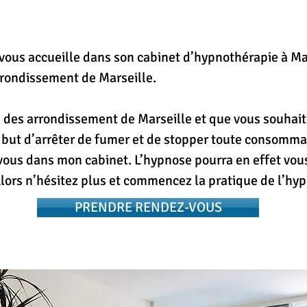
vous accueille dans son cabinet d’hypnothérapie à Ma
vous accueille dans son cabinet d’hypnothérapie à Ma
rondissement de Marseille.
rondissement de Marseille.
n des arrondissement de Marseille et que vous souhai
n des arrondissement de Marseille et que vous souhai
but d’arrêter de fumer et de stopper toute consommat
but d’arrêter de fumer et de stopper toute consommat
vous dans mon cabinet. L’hypnose pourra en effet vou
vous dans mon cabinet. L’hypnose pourra en effet vou
 Alors n’hésitez plus et commencez la pratique de l’h
 Alors n’hésitez plus et commencez la pratique de l’h
PRENDRE RENDEZ-VOUS
PRENDRE RENDEZ-VOUS