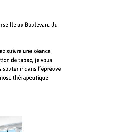
rseille au Boulevard du
rseille au Boulevard du
tez suivre une séance
tez suivre une séance
ion de tabac, je vous
ion de tabac, je vous
s soutenir dans l’épreuve
s soutenir dans l’épreuve
ypnose thérapeutique.
ypnose thérapeutique.