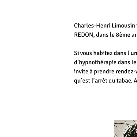
Charles-Henri Limousin 
Charles-Henri Limousin 
REDON, dans le 8ème ar
REDON, dans le 8ème ar
Si vous habitez dans l'u
Si vous habitez dans l'u
d’hypnothérapie dans le 
d’hypnothérapie dans le 
invite à prendre rendez-
invite à prendre rendez-
qu’est l’arrêt du tabac.
qu’est l’arrêt du tabac.