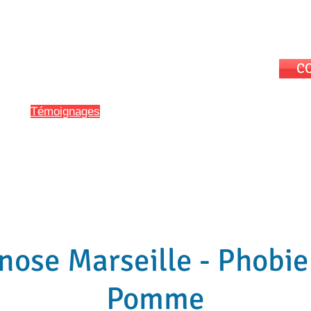
Séances
CO
e
onglet
Témoignages
du site
ose et Hypnothérapie
Hypnose en Entreprise
Définitions et Ethiq
ose Marseille - Phobie
ose Marseille - Phobie
Pomme
Pomme