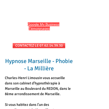
HYPNO13
Hypnose et Hypnothérapie à Marseille
Avis sur
Google My Business
et
l'onglet
Témoignages
du site
Séances au cabinet et/ou en téléconsultation
CONTACTEZ LE 07.62.14.39.30
Hypnose Marseille - Phobie
- La Millière
Charles-Henri Limousin vous accueille
dans son cabinet d’hypnothérapie à
Marseille au Boulevard du REDON, dans le
8ème arrondissement de Marseille.
Si vous habitez dans l'un des