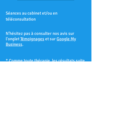
Séances au cabinet et/ou en
téléconsultation
N’hésitez pas à consulter nos avis sur
l'onglet
Témoignages
et sur
Google My
Business
.
* Comme toute thérapie, les résultats suite
à une séance d’hypnose ne peuvent être
garantis à 100% et varient d’un patient à
l’autre selon sa réceptivité hypnotique.
Les Accates – Arenc – Les Arnavaux –
Aygalades – Les Baille – La Barasse – Les
Baumettes – Belle de Mai – Belsunce – La
Blancarde – Bompard – Bonneveine – Bon-
Secours – Les Borels - Le Cabot – La Cabucelle
– Les Caillols – La Calade – Le Camas – Les
Camoins – Le Canet – La Capelette –
Carpiagne – Castellane – Le Chapitre – Les