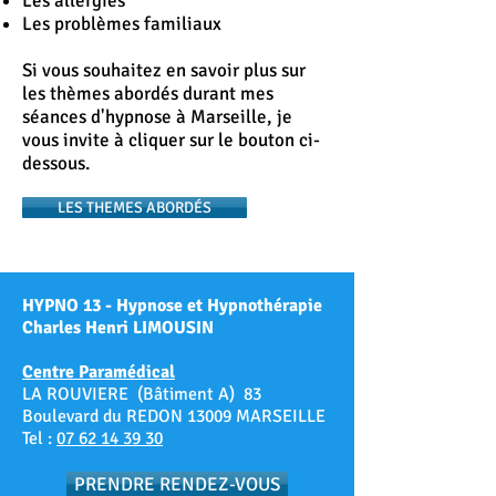
Les allergies
Les problèmes familiaux
Si vous souhaitez en savoir plus sur
les thèmes abordés durant mes
séances d'hypnose à Marseille, je
vous invite à cliquer sur le bouton ci-
dessous.
LES THEMES ABORDÉS
HYPNO 13 - Hypnose et Hypnothérapie
Charles Henri LIMOUSIN
Centre Paramédical
LA ROUVIERE (Bâtiment A) 83
Boulevard du REDON 13009 MARSEILLE
Tel :
07 62 14 39 30
PRENDRE RENDEZ-VOUS