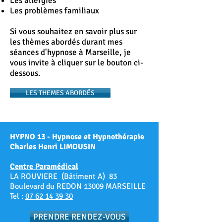
Les allergies
Les problèmes familiaux
Si vous souhaitez en savoir plus sur
les thèmes abordés durant mes
séances d'hypnose à Marseille, je
vous invite à cliquer sur le bouton ci-
dessous.
LES THEMES ABORDÉS
HYPNO 13 - Hypnose et Hypnothérapie
Charles Henri LIMOUSIN
Centre Paramédical
LA ROUVIERE (Bâtiment A) 83
Boulevard du REDON 13009 MARSEILLE
Tel :
07 62 14 39 30
PRENDRE RENDEZ-VOUS