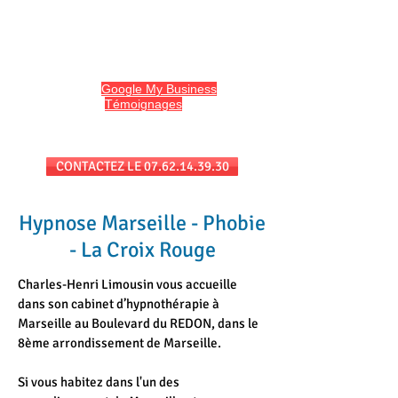
HYPNO13
Hypnose et Hypnothérapie à Marseille
Avis sur
Google My Business
et
l'onglet
Témoignages
du site
Séances au cabinet et/ou en téléconsultation
CONTACTEZ LE 07.62.14.39.30
Hypnose Marseille - Phobie
- La Croix Rouge
Charles-Henri Limousin vous accueille
dans son cabinet d’hypnothérapie à
Marseille au Boulevard du REDON, dans le
8ème arrondissement de Marseille.
Si vous habitez dans l'un des