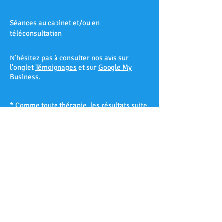
Séances au cabinet et/ou en
téléconsultation
N’hésitez pas à consulter nos avis sur
l'onglet
Témoignages
et sur
Google My
Business
.
* Comme toute thérapie, les résultats suite
à une séance d’hypnose ne peuvent être
garantis à 100% et varient d’un patient à
l’autre selon sa réceptivité hypnotique.
Les Accates – Arenc – Les Arnavaux –
Aygalades – Les Baille – La Barasse – Les
Baumettes – Belle de Mai – Belsunce – La
Blancarde – Bompard – Bonneveine – Bon-
Secours – Les Borels - Le Cabot – La Cabucelle
– Les Caillols – La Calade – Le Camas – Les
Camoins – Le Canet – La Capelette –
Carpiagne – Castellane – Le Chapitre – Les