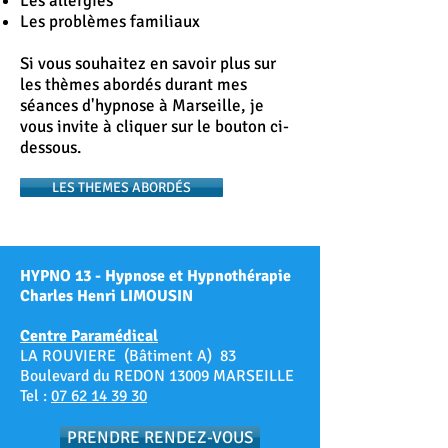
Les allergies
Les problèmes familiaux
Si vous souhaitez en savoir plus sur
les thèmes abordés durant mes
séances d'hypnose à Marseille, je
vous invite à cliquer sur le bouton ci-
dessous.
LES THEMES ABORDÉS
HYPNO 13 - Hypnose et Hypnothérapie
Charles Henri LIMOUSIN
Centre Paramédical
LA ROUVIERE (Bâtiment A) 83
Boulevard du REDON 13009 MARSEILLE
Tel :
07 62 14 39 30
PRENDRE RENDEZ-VOUS