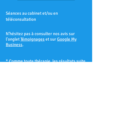
Séances au cabinet et/ou en
téléconsultation
N’hésitez pas à consulter nos avis sur
l'onglet
Témoignages
et sur
Google My
Business
.
* Comme toute thérapie, les résultats suite
à une séance d’hypnose ne peuvent être
garantis à 100% et varient d’un patient à
l’autre selon sa réceptivité hypnotique.
Les Accates – Arenc – Les Arnavaux –
Aygalades – Les Baille – La Barasse – Les
Baumettes – Belle de Mai – Belsunce – La
Blancarde – Bompard – Bonneveine – Bon-
Secours – Les Borels - Le Cabot – La Cabucelle
– Les Caillols – La Calade – Le Camas – Les
Camoins – Le Canet – La Capelette –
Carpiagne – Castellane – Le Chapitre – Les