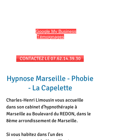
HYPNO13
Hypnose et Hypnothérapie à Marseille
Avis sur
Google My Business
et
l'onglet
Témoignages
du site
Séances au cabinet et/ou en téléconsultation
CONTACTEZ LE 07.62.14.39.30
Hypnose Marseille - Phobie
- La Capelette
Charles-Henri Limousin vous accueille
dans son cabinet d’hypnothérapie à
Marseille au Boulevard du REDON, dans le
8ème arrondissement de Marseille.
Si vous habitez dans l'un des