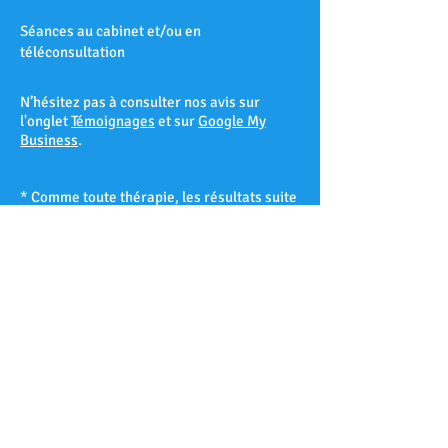
Séances au cabinet et/ou en
téléconsultation
N’hésitez pas à consulter nos avis sur
l'onglet
Témoignages
et sur
Google My
Business
.
* Comme toute thérapie, les résultats suite
à une séance d’hypnose ne peuvent être
garantis à 100% et varient d’un patient à
l’autre selon sa réceptivité hypnotique.
Les Accates – Arenc – Les Arnavaux –
Aygalades – Les Baille – La Barasse – Les
Baumettes – Belle de Mai – Belsunce – La
Blancarde – Bompard – Bonneveine – Bon-
Secours – Les Borels - Le Cabot – La Cabucelle
– Les Caillols – La Calade – Le Camas – Les
Camoins – Le Canet – La Capelette –
Carpiagne – Castellane – Le Chapitre – Les
Chartreux – Château Gombert – Chutes-Lavie