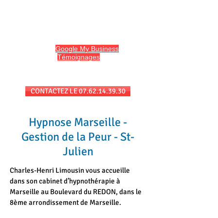
HYPNO13
Hypnose et Hypnothérapie à Marseille
Avis sur
Google My Business
et
l'onglet
Témoignages
du site
Séances au cabinet et/ou en téléconsultation
CONTACTEZ LE 07.62.14.39.30
Hypnose Marseille -
Gestion de la Peur - St-
Julien
Charles-Henri Limousin vous accueille
dans son cabinet d’hypnothérapie à
Marseille au Boulevard du REDON, dans le
8ème arrondissement de Marseille.