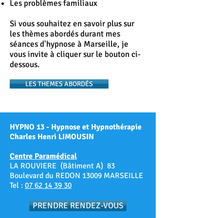
Les problèmes familiaux
Si vous souhaitez en savoir plus sur
les thèmes abordés durant mes
séances d'hypnose à Marseille, je
vous invite à cliquer sur le bouton ci-
dessous.
LES THEMES ABORDÉS
HYPNO 13 - Hypnose et Hypnothérapie
Charles Henri LIMOUSIN
Centre Paramédical
LA ROUVIERE (Bâtiment A) 83
Boulevard du REDON 13009 MARSEILLE
Tel :
07 62 14 39 30
PRENDRE RENDEZ-VOUS