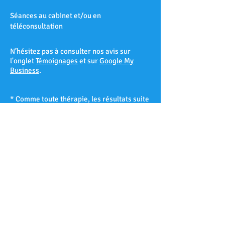
Séances au cabinet et/ou en
téléconsultation
N’hésitez pas à consulter nos avis sur
l'onglet
Témoignages
et sur
Google My
Business
.
* Comme toute thérapie, les résultats suite
à une séance d’hypnose ne peuvent être
garantis à 100% et varient d’un patient à
l’autre selon sa réceptivité hypnotique.
Les Accates – Arenc – Les Arnavaux –
Aygalades – Les Baille – La Barasse – Les
Baumettes – Belle de Mai – Belsunce – La
Blancarde – Bompard – Bonneveine – Bon-
Secours – Les Borels - Le Cabot – La Cabucelle
– Les Caillols – La Calade – Le Camas – Les
Camoins – Le Canet – La Capelette –
Carpiagne – Castellane – Le Chapitre – Les
Chartreux – Château Gombert – Chutes-Lavie