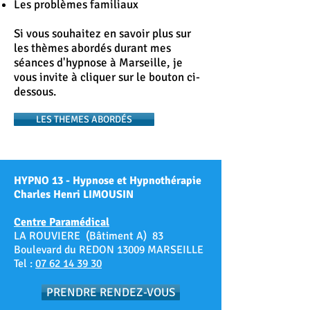
Les problèmes familiaux
Si vous souhaitez en savoir plus sur
les thèmes abordés durant mes
séances d'hypnose à Marseille, je
vous invite à cliquer sur le bouton ci-
dessous.
LES THEMES ABORDÉS
HYPNO 13 - Hypnose et Hypnothérapie
Charles Henri LIMOUSIN
Centre Paramédical
LA ROUVIERE (Bâtiment A) 83
Boulevard du REDON 13009 MARSEILLE
Tel :
07 62 14 39 30
PRENDRE RENDEZ-VOUS