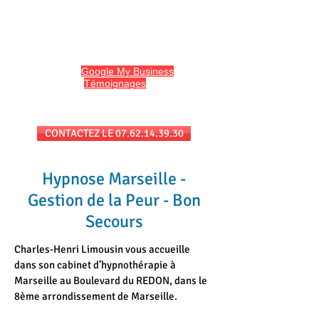
HYPNO13
Hypnose et Hypnothérapie à Marseille
Avis sur
Google My Business
et
l'onglet
Témoignages
du site
Séances au cabinet et/ou en téléconsultation
CONTACTEZ LE 07.62.14.39.30
Hypnose Marseille -
Gestion de la Peur - Bon
Secours
Charles-Henri Limousin vous accueille
dans son cabinet d’hypnothérapie à
Marseille au Boulevard du REDON, dans le
8ème arrondissement de Marseille.