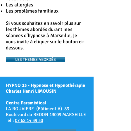
Les allergies
Les problèmes familiaux
Si vous souhaitez en savoir plus sur
les thèmes abordés durant mes
séances d'hypnose à Marseille, je
vous invite à cliquer sur le bouton ci-
dessous.
LES THEMES ABORDÉS
HYPNO 13 - Hypnose et Hypnothérapie
Charles Henri LIMOUSIN
Centre Paramédical
LA ROUVIERE (Bâtiment A) 83
Boulevard du REDON 13009 MARSEILLE
Tel :
07 62 14 39 30