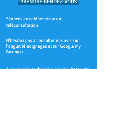
PRENDRE RENDEZ-VOUS
Séances au cabinet et/ou en
téléconsultation
N’hésitez pas à consulter nos avis sur
l'onglet
Témoignages
et sur
Google My
Business
.
* Comme toute thérapie, les résultats suite
à une séance d’hypnose ne peuvent être
garantis à 100% et varient d’un patient à
l’autre selon sa réceptivité hypnotique.
Les Accates – Arenc – Les Arnavaux –
Aygalades – Les Baille – La Barasse – Les
Baumettes – Belle de Mai – Belsunce – La
Blancarde – Bompard – Bonneveine – Bon-
Secours – Les Borels - Le Cabot – La Cabucelle
– Les Caillols – La Calade – Le Camas – Les
Camoins – Le Canet – La Capelette –
Carpiagne – Castellane – Le Chapitre – Les