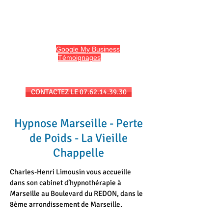
HYPNO13
Hypnose et Hypnothérapie à Marseille
Avis sur
Google My Business
et
l'onglet
Témoignages
du site
Séances au cabinet et/ou en téléconsultation
CONTACTEZ LE 07.62.14.39.30
Hypnose Marseille - Perte
de Poids - La Vieille
Chappelle
Charles-Henri Limousin vous accueille
dans son cabinet d’hypnothérapie à
Marseille au Boulevard du REDON, dans le
8ème arrondissement de Marseille.