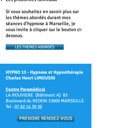
Si vous souhaitez en savoir plus sur
les thèmes abordés durant mes
séances d'hypnose à Marseille, je
vous invite à cliquer sur le bouton ci-
dessous.
LES THEMES ABORDÉS
HYPNO 13 - Hypnose et Hypnothérapie
Charles Henri LIMOUSIN
Centre Paramédical
LA ROUVIERE (Bâtiment A) 83
Boulevard du REDON 13009 MARSEILLE
Tel :
07 62 14 39 30
PRENDRE RENDEZ-VOUS