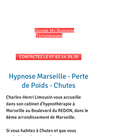
HYPNO13
Hypnose et Hypnothérapie à Marseille
Avis sur
Google My Business
et
l'onglet
Témoignages
du site
Séances au cabinet et/ou en téléconsultation
CONTACTEZ LE 07.62.14.39.30
Hypnose Marseille - Perte
de Poids - Chutes
Charles-Henri Limousin vous accueille
dans son cabinet d’hypnothérapie à
Marseille au Boulevard du REDON, dans le
8ème arrondissement de Marseille.
Si vous habitez à Chutes et que vous