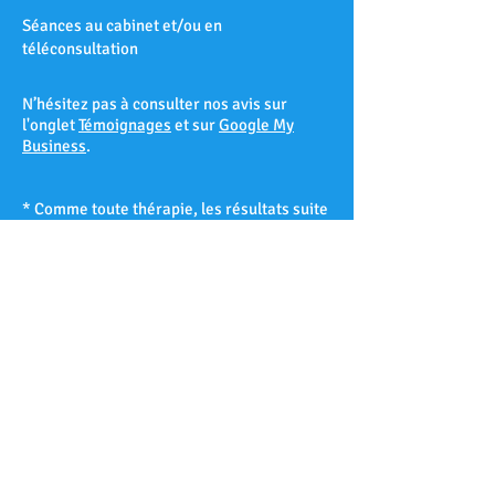
Séances au cabinet et/ou en
téléconsultation
N’hésitez pas à consulter nos avis sur
l'onglet
Témoignages
et sur
Google My
Business
.
* Comme toute thérapie, les résultats suite
à une séance d’hypnose ne peuvent être
garantis à 100% et varient d’un patient à
l’autre selon sa réceptivité hypnotique.
Les Accates – Arenc – Les Arnavaux –
Aygalades – Les Baille – La Barasse – Les
Baumettes – Belle de Mai – Belsunce – La
Blancarde – Bompard – Bonneveine – Bon-
Secours – Les Borels - Le Cabot – La Cabucelle
– Les Caillols – La Calade – Le Camas – Les
Camoins – Le Canet – La Capelette –
Carpiagne – Castellane – Le Chapitre – Les
Chartreux – Château Gombert – Chutes-Lavie
– Cinq-Avenues – La Conception – La Croix-