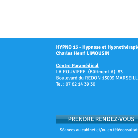
HYPNO 13 - Hypnose et Hypnothérapi
Charles Henri LIMOUSIN
Centre Paramédical
LA ROUVIERE (Bâtiment A) 83
Boulevard du REDON 13009 MARSEILL
Tel :
07 62 14 39 30
PRENDRE RENDEZ-VOUS
Séances au cabinet et/ou en téléconsultat