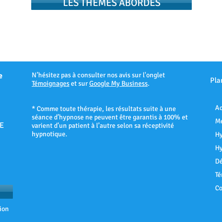
LES THEMES ABORDÉS
e
N’hésitez pas à consulter nos avis sur l'onglet
Pla
Témoignages
et sur
Google My Business
.
Ac
* Comme toute thérapie, les résultats suite à une
séance d’hypnose ne peuvent être garantis à 100% et
Me
E
varient d’un patient à l’autre selon sa réceptivité
hypnotique.
Hy
Hy
Dé
Té
Co
ion