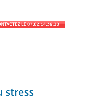
 au cabinet et/ou en téléconsultation
NTACTEZ LE 07.62.14.39.30
ue
Témoignages
Contact et Tarif
u stress
u stress