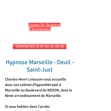
HYPNO13
Hypnose et Hypnothérapie à Marseille
Avis sur
Google My Business
et
l'onglet
Témoignages
du site
Séances au cabinet et/ou en téléconsultation
CONTACTEZ LE 07.62.14.39.30
Hypnose Marseille - Deuil -
Saint-Just
Charles-Henri Limousin vous accueille
dans son cabinet d’hypnothérapie à
Marseille au Boulevard du REDON, dans le
8ème arrondissement de Marseille.
Si vous habitez dans l'un des