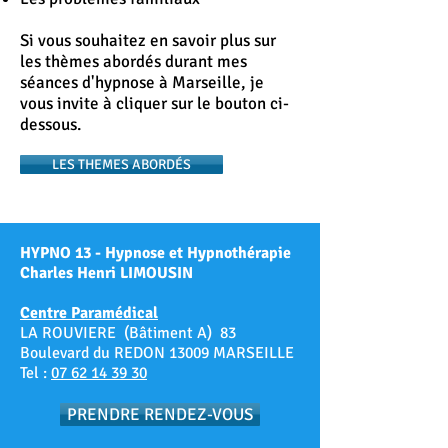
Si vous souhaitez en savoir plus sur
les thèmes abordés durant mes
séances d'hypnose à Marseille, je
vous invite à cliquer sur le bouton ci-
dessous.
LES THEMES ABORDÉS
HYPNO 13 - Hypnose et Hypnothérapie
Charles Henri LIMOUSIN
Centre Paramédical
LA ROUVIERE (Bâtiment A) 83
Boulevard du REDON 13009 MARSEILLE
Tel :
07 62 14 39 30
PRENDRE RENDEZ-VOUS