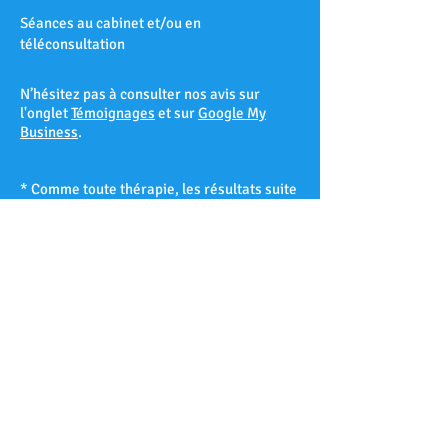
Séances au cabinet et/ou en
téléconsultation
N’hésitez pas à consulter nos avis sur
l'onglet
Témoignages
et sur
Google My
Business
.
* Comme toute thérapie, les résultats suite
à une séance d’hypnose ne peuvent être
garantis à 100% et varient d’un patient à
l’autre selon sa réceptivité hypnotique.
Les Accates – Arenc – Les Arnavaux –
Aygalades – Les Baille – La Barasse – Les
Baumettes – Belle de Mai – Belsunce – La
Blancarde – Bompard – Bonneveine – Bon-
Secours – Les Borels - Le Cabot – La Cabucelle
– Les Caillols – La Calade – Le Camas – Les
Camoins – Le Canet – La Capelette –
Carpiagne – Castellane – Le Chapitre – Les
Chartreux – Château Gombert – Chutes-Lavie
– Cinq-Avenues – La Conception – La Croix-