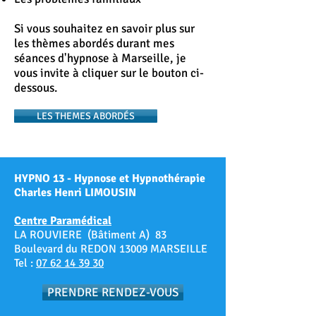
Si vous souhaitez en savoir plus sur
les thèmes abordés durant mes
séances d'hypnose à Marseille, je
vous invite à cliquer sur le bouton ci-
dessous.
LES THEMES ABORDÉS
HYPNO 13 - Hypnose et Hypnothérapie
Charles Henri LIMOUSIN
Centre Paramédical
LA ROUVIERE (Bâtiment A) 83
Boulevard du REDON 13009 MARSEILLE
Tel :
07 62 14 39 30
PRENDRE RENDEZ-VOUS