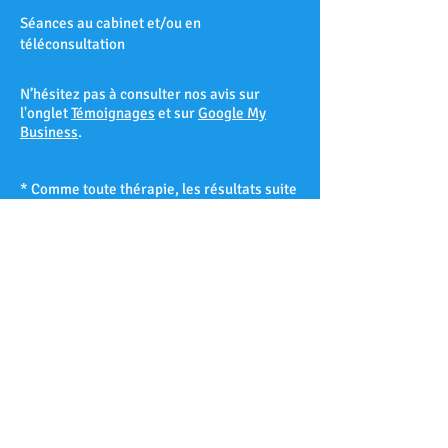
Séances au cabinet et/ou en
téléconsultation
N’hésitez pas à consulter nos avis sur
l'onglet
Témoignages
et sur
Google My
Business
.
* Comme toute thérapie, les résultats suite
à une séance d’hypnose ne peuvent être
garantis à 100% et varient d’un patient à
l’autre selon sa réceptivité hypnotique.
Les Accates – Arenc – Les Arnavaux –
Aygalades – Les Baille – La Barasse – Les
Baumettes – Belle de Mai – Belsunce – La
Blancarde – Bompard – Bonneveine – Bon-
Secours – Les Borels - Le Cabot – La Cabucelle
– Les Caillols – La Calade – Le Camas – Les
Camoins – Le Canet – La Capelette –
Carpiagne – Castellane – Le Chapitre – Les
Chartreux – Château Gombert – Chutes-Lavie
– Cinq-Avenues – La Conception – La Croix-