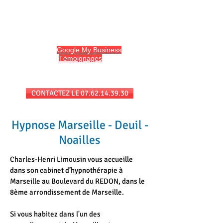
HYPNO13
Hypnose et Hypnothérapie à Marseille
Avis sur
Google My Business
et
l'onglet
Témoignages
du site
Séances au cabinet et/ou en téléconsultation
CONTACTEZ LE 07.62.14.39.30
Hypnose Marseille - Deuil -
Noailles
Charles-Henri Limousin vous accueille
dans son cabinet d’hypnothérapie à
Marseille au Boulevard du REDON, dans le
8ème arrondissement de Marseille.
Si vous habitez dans l'un des