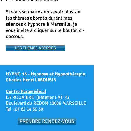
Si vous souhaitez en savoir plus sur
les thèmes abordés durant mes
séances d'hypnose à Marseille, je
vous invite à cliquer sur le bouton ci-
dessous.
LES THEMES ABORDÉS
HYPNO 13 - Hypnose et Hypnothérapie
Charles Henri LIMOUSIN
Centre Paramédical
LA ROUVIERE (Bâtiment A) 83
Boulevard du REDON 13009 MARSEILLE
Tel :
07 62 14 39 30
PRENDRE RENDEZ-VOUS