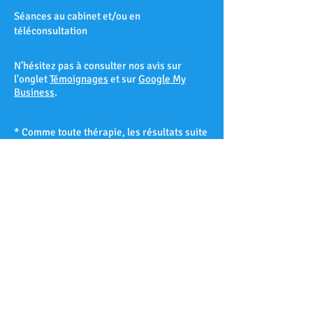
Séances au cabinet et/ou en
téléconsultation
N’hésitez pas à consulter nos avis sur
l'onglet
Témoignages
et sur
Google My
Business
.
* Comme toute thérapie, les résultats suite
à une séance d’hypnose ne peuvent être
garantis à 100% et varient d’un patient à
l’autre selon sa réceptivité hypnotique.
Les Accates – Arenc – Les Arnavaux –
Aygalades – Les Baille – La Barasse – Les
Baumettes – Belle de Mai – Belsunce – La
Blancarde – Bompard – Bonneveine – Bon-
Secours – Les Borels - Le Cabot – La Cabucelle
– Les Caillols – La Calade – Le Camas – Les
Camoins – Le Canet – La Capelette –
Carpiagne – Castellane – Le Chapitre – Les
Chartreux – Château Gombert – Chutes-Lavie
– Cinq-Avenues – La Conception – La Croix-