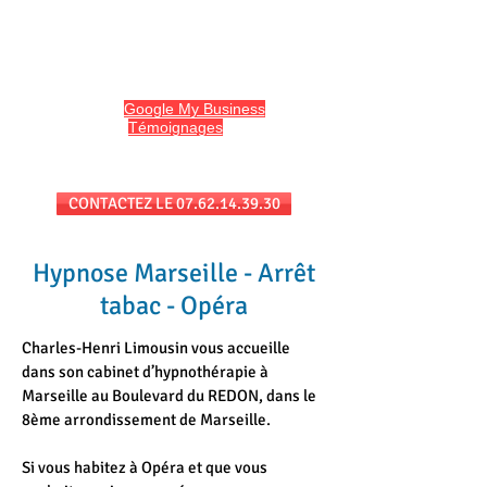
HYPNO13
Hypnose et Hypnothérapie à Marseille
Avis sur
Google My Business
et
l'onglet
Témoignages
du site
Séances au cabinet et/ou en téléconsultation
CONTACTEZ LE 07.62.14.39.30
Hypnose Marseille - Arrêt
tabac - Opéra
Charles-Henri Limousin vous accueille
dans son cabinet d’hypnothérapie à
Marseille au Boulevard du REDON, dans le
8ème arrondissement de Marseille.
Si vous habitez à Opéra et que vous