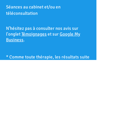
Séances au cabinet et/ou en
téléconsultation
N’hésitez pas à consulter nos avis sur
l'onglet
Témoignages
et sur
Google My
Business
.
* Comme toute thérapie, les résultats suite
à une séance d’hypnose ne peuvent être
garantis à 100% et varient d’un patient à
l’autre selon sa réceptivité hypnotique.
Les Accates – Arenc – Les Arnavaux –
Aygalades – Les Baille – La Barasse – Les
Baumettes – Belle de Mai – Belsunce – La
Blancarde – Bompard – Bonneveine – Bon-
Secours – Les Borels - Le Cabot – La Cabucelle
– Les Caillols – La Calade – Le Camas – Les
Camoins – Le Canet – La Capelette –
Carpiagne – Castellane – Le Chapitre – Les
Chartreux – Château Gombert – Chutes-Lavie
– Cinq-Avenues – La Conception – La Croix-