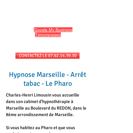
HYPNO13
Hypnose et Hypnothérapie à Marseille
Avis sur
Google My Business
et
l'onglet
Témoignages
du site
Séances au cabinet et/ou en téléconsultation
CONTACTEZ LE 07.62.14.39.30
Hypnose Marseille - Arrêt
tabac - Le Pharo
Charles-Henri Limousin vous accueille
dans son cabinet d’hypnothérapie à
Marseille au Boulevard du REDON, dans le
8ème arrondissement de Marseille.
Si vous habitez au Pharo et que vous