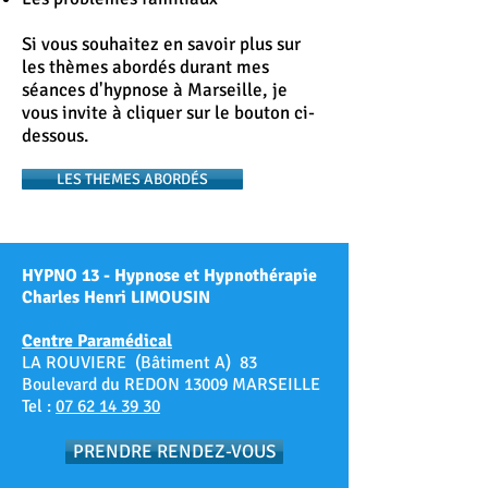
Si vous souhaitez en savoir plus sur
les thèmes abordés durant mes
séances d'hypnose à Marseille, je
vous invite à cliquer sur le bouton ci-
dessous.
LES THEMES ABORDÉS
HYPNO 13 - Hypnose et Hypnothérapie
Charles Henri LIMOUSIN
Centre Paramédical
LA ROUVIERE (Bâtiment A) 83
Boulevard du REDON 13009 MARSEILLE
Tel :
07 62 14 39 30
PRENDRE RENDEZ-VOUS