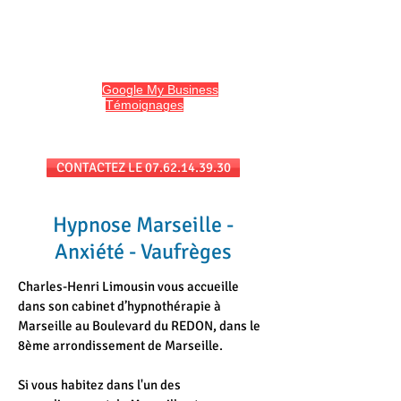
HYPNO13
Hypnose et Hypnothérapie à Marseille
Avis sur
Google My Business
et
l'onglet
Témoignages
du site
Séances au cabinet et/ou en téléconsultation
CONTACTEZ LE 07.62.14.39.30
Hypnose Marseille -
Anxiété - Vaufrèges
Charles-Henri Limousin vous accueille
dans son cabinet d’hypnothérapie à
Marseille au Boulevard du REDON, dans le
8ème arrondissement de Marseille.
Si vous habitez dans l'un des