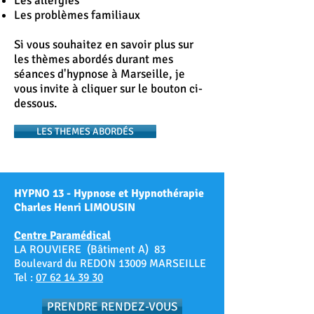
Les allergies
Les problèmes familiaux
Si vous souhaitez en savoir plus sur
les thèmes abordés durant mes
séances d'hypnose à Marseille, je
vous invite à cliquer sur le bouton ci-
dessous.
LES THEMES ABORDÉS
HYPNO 13 - Hypnose et Hypnothérapie
Charles Henri LIMOUSIN
Centre Paramédical
LA ROUVIERE (Bâtiment A) 83
Boulevard du REDON 13009 MARSEILLE
Tel :
07 62 14 39 30
PRENDRE RENDEZ-VOUS