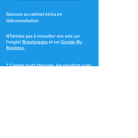
Séances au cabinet et/ou en
téléconsultation
N’hésitez pas à consulter nos avis sur
l'onglet
Témoignages
et sur
Google My
Business
.
* Comme toute thérapie, les résultats suite
à une séance d’hypnose ne peuvent être
garantis à 100% et varient d’un patient à
l’autre selon sa réceptivité hypnotique.
Les Accates – Arenc – Les Arnavaux –
Aygalades – Les Baille – La Barasse – Les
Baumettes – Belle de Mai – Belsunce – La
Blancarde – Bompard – Bonneveine – Bon-
Secours – Les Borels - Le Cabot – La Cabucelle
– Les Caillols – La Calade – Le Camas – Les
Camoins – Le Canet – La Capelette –
Carpiagne – Castellane – Le Chapitre – Les