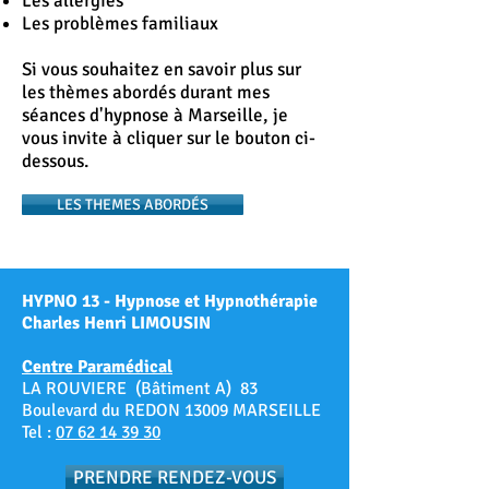
Les allergies
Les problèmes familiaux
Si vous souhaitez en savoir plus sur
les thèmes abordés durant mes
séances d'hypnose à Marseille, je
vous invite à cliquer sur le bouton ci-
dessous.
LES THEMES ABORDÉS
HYPNO 13 - Hypnose et Hypnothérapie
Charles Henri LIMOUSIN
Centre Paramédical
LA ROUVIERE (Bâtiment A) 83
Boulevard du REDON 13009 MARSEILLE
Tel :
07 62 14 39 30
PRENDRE RENDEZ-VOUS