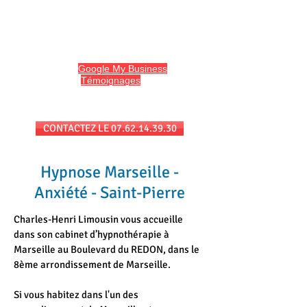
HYPNO13
Hypnose et Hypnothérapie à Marseille
Avis sur
Google My Business
et
l'onglet
Témoignages
du site
Séances au cabinet et/ou en téléconsultation
CONTACTEZ LE 07.62.14.39.30
Hypnose Marseille -
Anxiété - Saint-Pierre
Charles-Henri Limousin vous accueille
dans son cabinet d’hypnothérapie à
Marseille au Boulevard du REDON, dans le
8ème arrondissement de Marseille.
Si vous habitez dans l'un des