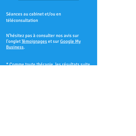
Séances au cabinet et/ou en
téléconsultation
N’hésitez pas à consulter nos avis sur
l'onglet
Témoignages
et sur
Google My
Business
.
* Comme toute thérapie, les résultats suite
à une séance d’hypnose ne peuvent être
garantis à 100% et varient d’un patient à
l’autre selon sa réceptivité hypnotique.
Les Accates – Arenc – Les Arnavaux –
Aygalades – Les Baille – La Barasse – Les
Baumettes – Belle de Mai – Belsunce – La
Blancarde – Bompard – Bonneveine – Bon-
Secours – Les Borels - Le Cabot – La Cabucelle
– Les Caillols – La Calade – Le Camas – Les
Camoins – Le Canet – La Capelette –
Carpiagne – Castellane – Le Chapitre – Les