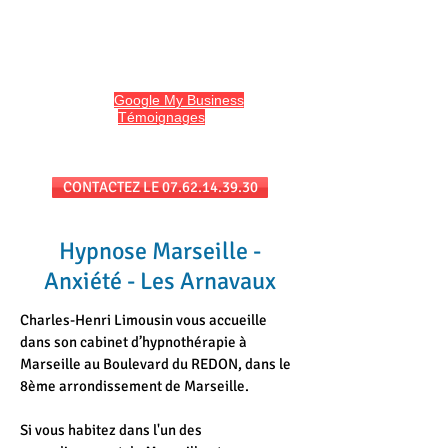
HYPNO13
Hypnose et Hypnothérapie à Marseille
Avis sur
Google My Business
et
l'onglet
Témoignages
du site
Séances au cabinet et/ou en téléconsultation
CONTACTEZ LE 07.62.14.39.30
Hypnose Marseille -
Anxiété - Les Arnavaux
Charles-Henri Limousin vous accueille
dans son cabinet d’hypnothérapie à
Marseille au Boulevard du REDON, dans le
8ème arrondissement de Marseille.
Si vous habitez dans l'un des