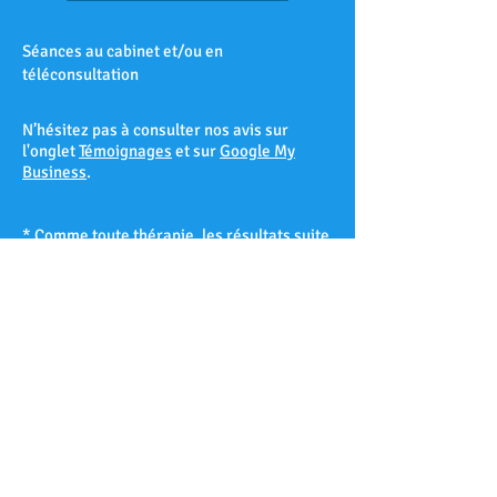
Séances au cabinet et/ou en
téléconsultation
N’hésitez pas à consulter nos avis sur
l'onglet
Témoignages
et sur
Google My
Business
.
* Comme toute thérapie, les résultats suite
à une séance d’hypnose ne peuvent être
garantis à 100% et varient d’un patient à
l’autre selon sa réceptivité hypnotique.
Les Accates – Arenc – Les Arnavaux –
Aygalades – Les Baille – La Barasse – Les
Baumettes – Belle de Mai – Belsunce – La
Blancarde – Bompard – Bonneveine – Bon-
Secours – Les Borels - Le Cabot – La Cabucelle
– Les Caillols – La Calade – Le Camas – Les
Camoins – Le Canet – La Capelette –
Carpiagne – Castellane – Le Chapitre – Les