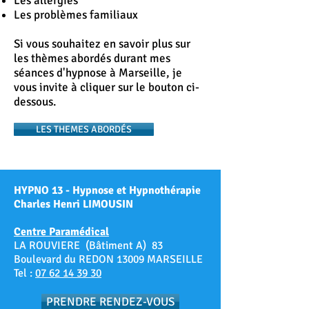
Les allergies
Les problèmes familiaux
Si vous souhaitez en savoir plus sur
les thèmes abordés durant mes
séances d'hypnose à Marseille, je
vous invite à cliquer sur le bouton ci-
dessous.
LES THEMES ABORDÉS
HYPNO 13 - Hypnose et Hypnothérapie
Charles Henri LIMOUSIN
Centre Paramédical
LA ROUVIERE (Bâtiment A) 83
Boulevard du REDON 13009 MARSEILLE
Tel :
07 62 14 39 30
PRENDRE RENDEZ-VOUS