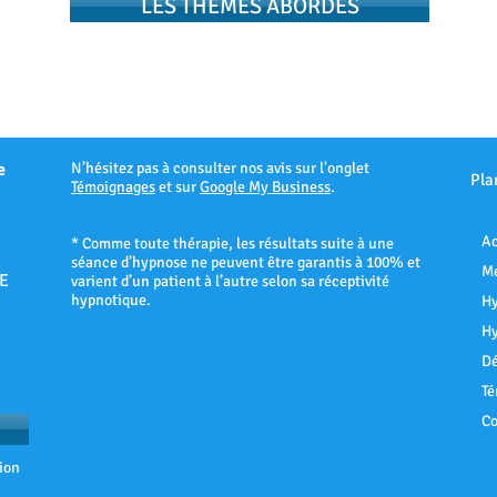
LES THEMES ABORDÉS
e
N’hésitez pas à consulter nos avis sur l'onglet
Pla
Témoignages
et sur
Google My Business
.
Ac
* Comme toute thérapie, les résultats suite à une
séance d’hypnose ne peuvent être garantis à 100% et
Me
E
varient d’un patient à l’autre selon sa réceptivité
hypnotique.
Hy
Hy
Dé
Té
Co
ion