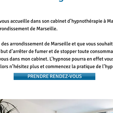
vous accueille dans son cabinet d’hypnothérapie à Ma
vous accueille dans son cabinet d’hypnothérapie à Ma
rondissement de Marseille.
rondissement de Marseille.
n des arrondissement de Marseille et que vous souhai
n des arrondissement de Marseille et que vous souhai
but d’arrêter de fumer et de stopper toute consommat
but d’arrêter de fumer et de stopper toute consommat
vous dans mon cabinet. L’hypnose pourra en effet vou
vous dans mon cabinet. L’hypnose pourra en effet vou
 Alors n’hésitez plus et commencez la pratique de l’h
 Alors n’hésitez plus et commencez la pratique de l’h
PRENDRE RENDEZ-VOUS
PRENDRE RENDEZ-VOUS