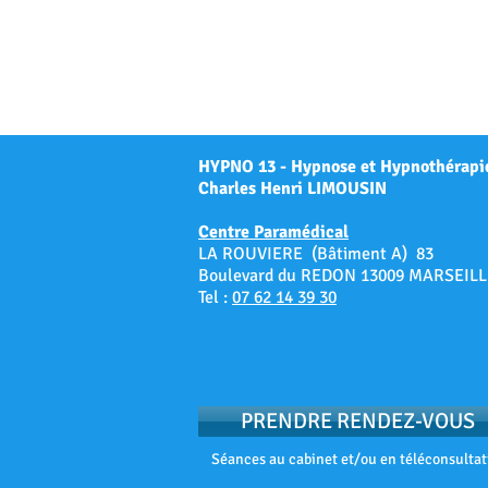
HYPNO 13 - Hypnose et Hypnothérapi
Charles Henri LIMOUSIN
Centre Paramédical
LA ROUVIERE (Bâtiment A) 83
Boulevard du REDON 13009 MARSEILL
Tel :
07 62 14 39 30
PRENDRE RENDEZ-VOUS
Séances au cabinet et/ou en téléconsultat