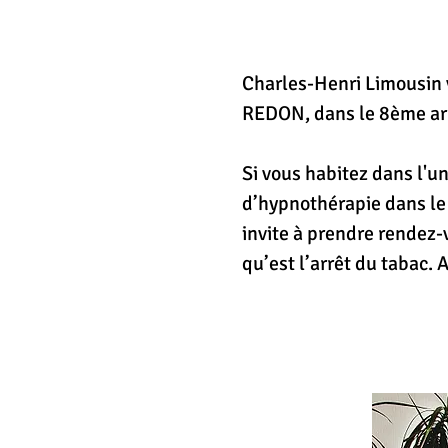
Charles-Henri Limousin 
Charles-Henri Limousin 
REDON, dans le 8ème ar
REDON, dans le 8ème ar
Si vous habitez dans l'u
Si vous habitez dans l'u
d’hypnothérapie dans le 
d’hypnothérapie dans le 
invite à prendre rendez-
invite à prendre rendez-
qu’est l’arrêt du tabac.
qu’est l’arrêt du tabac.