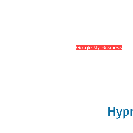
HYPNO13
Hypnose et Hypnothérapie à Marseill
Avis sur
Google My Business
et
l'
Accueil
Mes Spécificités
Hypn
Hypn
Hypn