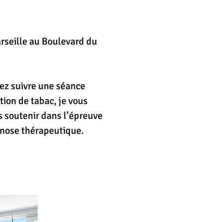
rseille au Boulevard du
rseille au Boulevard du
tez suivre une séance
tez suivre une séance
ion de tabac, je vous
ion de tabac, je vous
s soutenir dans l’épreuve
s soutenir dans l’épreuve
ypnose thérapeutique.
ypnose thérapeutique.