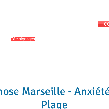
Séances
CO
e
onglet
Témoignages
du site
ose et Hypnothérapie
Hypnose en Entreprise
Définitions et Ethiq
ose Marseille - Anxiété
ose Marseille - Anxiété
Plage
Plage