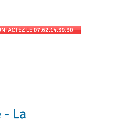
 au cabinet et/ou en téléconsultation
NTACTEZ LE 07.62.14.39.30
ue
Témoignages
Contact et Tarif
 - La
 - La