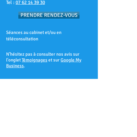
Tel :
07 62 14 39 30
PRENDRE RENDEZ-VOUS
Séances au cabinet et/ou en
téléconsultation
N’hésitez pas à consulter nos avis sur
l'onglet
Témoignages
et sur
Google My
Business
.
* Comme toute thérapie, les résultats suite
à une séance d’hypnose ne peuvent être
garantis à 100% et varient d’un patient à
l’autre selon sa réceptivité hypnotique.
Les Accates – Arenc – Les Arnavaux –
Aygalades – Les Baille – La Barasse – Les
Baumettes – Belle de Mai – Belsunce – La
Blancarde – Bompard – Bonneveine – Bon-
Secours – Les Borels - Le Cabot – La Cabucelle