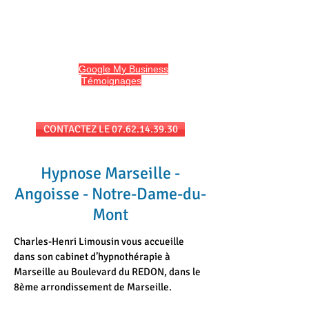
HYPNO13
Hypnose et Hypnothérapie à Marseille
Avis sur
Google My Business
et
l'onglet
Témoignages
du site
Séances au cabinet et/ou en téléconsultation
CONTACTEZ LE 07.62.14.39.30
Hypnose Marseille -
Angoisse - Notre-Dame-du-
Mont
Charles-Henri Limousin vous accueille
dans son cabinet d’hypnothérapie à
Marseille au Boulevard du REDON, dans le
8ème arrondissement de Marseille.