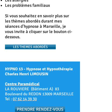
Les allergies
Les problèmes familiaux
Si vous souhaitez en savoir plus sur
les thèmes abordés durant mes
séances d'hypnose à Marseille, je
vous invite à cliquer sur le bouton ci-
dessous.
LES THEMES ABORDÉS
HYPNO 13 - Hypnose et Hypnothérapie
Charles Henri LIMOUSIN
Centre Paramédical
LA ROUVIERE (Bâtiment A) 83
Boulevard du REDON 13009 MARSEILLE
Tel :
07 62 14 39 30
PRENDRE RENDEZ-VOUS