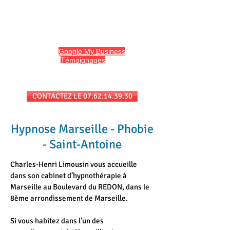
HYPNO13
Hypnose et Hypnothérapie à Marseille
Avis sur
Google My Business
et
l'onglet
Témoignages
du site
Séances au cabinet et/ou en téléconsultation
CONTACTEZ LE 07.62.14.39.30
Hypnose Marseille - Phobie
- Saint-Antoine
Charles-Henri Limousin vous accueille
dans son cabinet d’hypnothérapie à
Marseille au Boulevard du REDON, dans le
8ème arrondissement de Marseille.
Si vous habitez dans l'un des