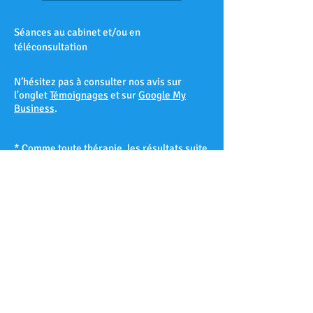
Séances au cabinet et/ou en
téléconsultation
N’hésitez pas à consulter nos avis sur
l'onglet
Témoignages
et sur
Google My
Business
.
* Comme toute thérapie, les résultats suite
à une séance d’hypnose ne peuvent être
garantis à 100% et varient d’un patient à
l’autre selon sa réceptivité hypnotique.
Les Accates – Arenc – Les Arnavaux –
Aygalades – Les Baille – La Barasse – Les
Baumettes – Belle de Mai – Belsunce – La
Blancarde – Bompard – Bonneveine – Bon-
Secours – Les Borels - Le Cabot – La Cabucelle
– Les Caillols – La Calade – Le Camas – Les
Camoins – Le Canet – La Capelette –
Carpiagne – Castellane – Le Chapitre – Les