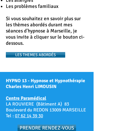
Les allergies
Les problèmes familiaux
Si vous souhaitez en savoir plus sur
les thèmes abordés durant mes
séances d'hypnose à Marseille, je
vous invite à cliquer sur le bouton ci-
dessous.
LES THEMES ABORDÉS
HYPNO 13 - Hypnose et Hypnothérapie
Charles Henri LIMOUSIN
Centre Paramédical
LA ROUVIERE (Bâtiment A) 83
Boulevard du REDON 13009 MARSEILLE
Tel :
07 62 14 39 30
PRENDRE RENDEZ-VOUS