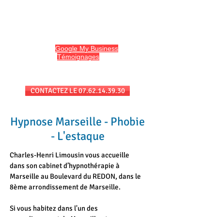
HYPNO13
Hypnose et Hypnothérapie à Marseille
Avis sur
Google My Business
et
l'onglet
Témoignages
du site
Séances au cabinet et/ou en téléconsultation
CONTACTEZ LE 07.62.14.39.30
Hypnose Marseille - Phobie
- L'estaque
Charles-Henri Limousin vous accueille
dans son cabinet d’hypnothérapie à
Marseille au Boulevard du REDON, dans le
8ème arrondissement de Marseille.
Si vous habitez dans l'un des