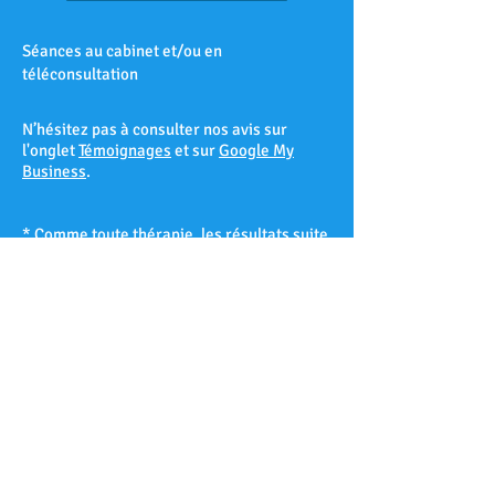
Séances au cabinet et/ou en
téléconsultation
N’hésitez pas à consulter nos avis sur
l'onglet
Témoignages
et sur
Google My
Business
.
* Comme toute thérapie, les résultats suite
à une séance d’hypnose ne peuvent être
garantis à 100% et varient d’un patient à
l’autre selon sa réceptivité hypnotique.
Les Accates – Arenc – Les Arnavaux –
Aygalades – Les Baille – La Barasse – Les
Baumettes – Belle de Mai – Belsunce – La
Blancarde – Bompard – Bonneveine – Bon-
Secours – Les Borels - Le Cabot – La Cabucelle
– Les Caillols – La Calade – Le Camas – Les
Camoins – Le Canet – La Capelette –
Carpiagne – Castellane – Le Chapitre – Les