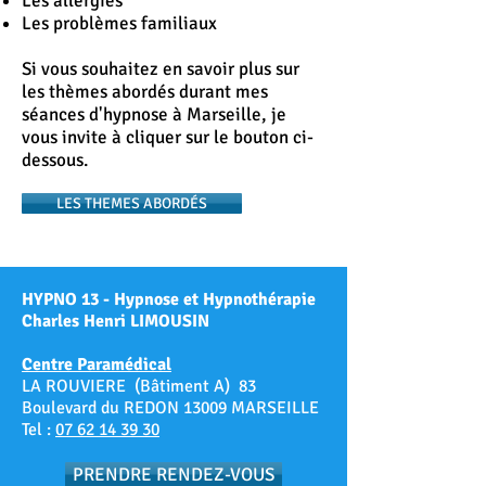
Les allergies
Les problèmes familiaux
Si vous souhaitez en savoir plus sur
les thèmes abordés durant mes
séances d'hypnose à Marseille, je
vous invite à cliquer sur le bouton ci-
dessous.
LES THEMES ABORDÉS
HYPNO 13 - Hypnose et Hypnothérapie
Charles Henri LIMOUSIN
Centre Paramédical
LA ROUVIERE (Bâtiment A) 83
Boulevard du REDON 13009 MARSEILLE
Tel :
07 62 14 39 30
PRENDRE RENDEZ-VOUS