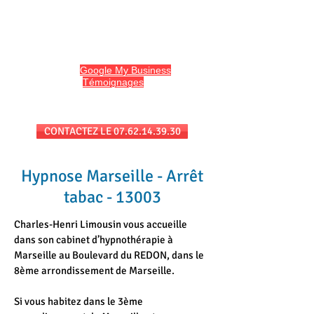
HYPNO13
Hypnose et Hypnothérapie à Marseille
Avis sur
Google My Business
et
l'onglet
Témoignages
du site
Séances au cabinet et/ou en téléconsultation
CONTACTEZ LE 07.62.14.39.30
Hypnose Marseille - Arrêt
tabac - 13003
Charles-Henri Limousin vous accueille
dans son cabinet d’hypnothérapie à
Marseille au Boulevard du REDON, dans le
8ème arrondissement de Marseille.
Si vous habitez dans le 3ème