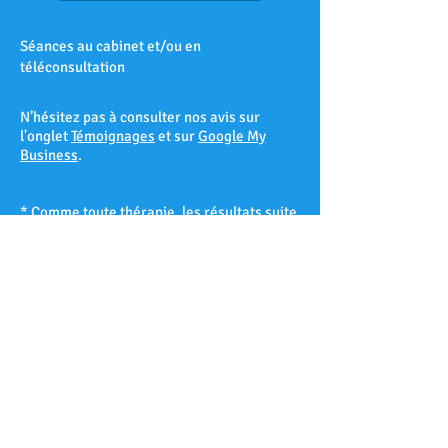
Séances au cabinet et/ou en
téléconsultation
N’hésitez pas à consulter nos avis sur
l'onglet
Témoignages
et sur
Google My
Business
.
* Comme toute thérapie, les résultats suite
à une séance d’hypnose ne peuvent être
garantis à 100% et varient d’un patient à
l’autre selon sa réceptivité hypnotique.
Les Accates – Arenc – Les Arnavaux –
Aygalades – Les Baille – La Barasse – Les
Baumettes – Belle de Mai – Belsunce – La
Blancarde – Bompard – Bonneveine – Bon-
Secours – Les Borels - Le Cabot – La Cabucelle
– Les Caillols – La Calade – Le Camas – Les
Camoins – Le Canet – La Capelette –
Carpiagne – Castellane – Le Chapitre – Les